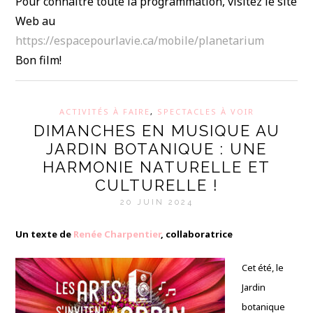
Pour connaître toute la programmation, visitez le site
Web au
https://espacepourlavie.ca/mobile/planetarium
Bon film!
ACTIVITÉS À FAIRE
,
SPECTACLES À VOIR
DIMANCHES EN MUSIQUE AU
JARDIN BOTANIQUE : UNE
HARMONIE NATURELLE ET
CULTURELLE !
20 JUIN 2024
Un texte de
Renée Charpentier
, collaboratrice
Cet été, le
Jardin
botanique