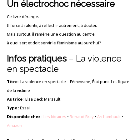
Un électrochoc nécessaire
Ce livre dérange.
Il force à ralentir, à réfléchir autrement, à douter.
Mais surtout, il ramène une question au centre :
à quoi sert et doit servir le féminisme aujourd’hui?
Infos pratiques
– La violence
en spectacle
Titre
: La violence en spectacle – Féminisme, État punitif et figure
de la victime
Autrice
: Elsa Deck Marsault
Type
: Essai
Disponible chez
:
Les libraires
•
Renaud Bray
•
Archambault
•
Amazo
n