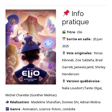
Info
pratique
Titre
:
Elio
Sortie en salle
: 20 juin
2025
Voix originales
: Yonas
Kibreab, Zoe Saldaña, Brad
Garrett, Jameela Jamil, Shirley
Henderson
Version québécoise
:
Naïla Louidort (Tante Olga),
Michel Charette (Gunther Melmac)
Réalisation
: Madeline Sharafian, Domee Shi, Adrian Molina
Genre
: Animation, science-fiction, comédie