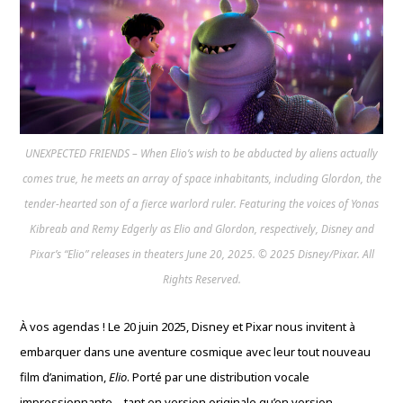
UNEXPECTED FRIENDS – When Elio’s wish to be abducted by aliens actually
comes true, he meets an array of space inhabitants, including Glordon, the
tender-hearted son of a fierce warlord ruler. Featuring the voices of Yonas
Kibreab and Remy Edgerly as Elio and Glordon, respectively, Disney and
Pixar’s “Elio” releases in theaters June 20, 2025. © 2025 Disney/Pixar. All
Rights Reserved.
À vos agendas ! Le 20 juin 2025, Disney et Pixar nous invitent à
embarquer dans une aventure cosmique avec leur tout nouveau
film d’animation,
Elio
. Porté par une distribution vocale
impressionnante – tant en version originale qu’en version