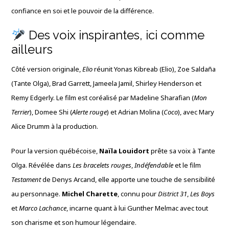
confiance en soi et le pouvoir de la différence.
Des voix inspirantes, ici comme
ailleurs
Côté version originale,
Elio
réunit Yonas Kibreab (Elio), Zoe Saldaña
(Tante Olga), Brad Garrett, Jameela Jamil, Shirley Henderson et
Remy Edgerly. Le film est coréalisé par Madeline Sharafian (
Mon
Terrier
), Domee Shi (
Alerte rouge
) et Adrian Molina (
Coco
), avec Mary
Alice Drumm à la production.
Pour la version québécoise,
Naïla Louidort
prête sa voix à Tante
Olga. Révélée dans
Les bracelets rouges
,
Indéfendable
et le film
Testament
de Denys Arcand, elle apporte une touche de sensibilité
au personnage.
Michel Charette
, connu pour
District 31
,
Les Boys
et
Marco Lachance
, incarne quant à lui Gunther Melmac avec tout
son charisme et son humour légendaire.