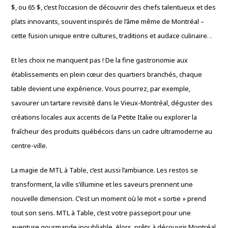
$, ou 65 $, c’est l’occasion de découvrir des chefs talentueux et des
plats innovants, souvent inspirés de l’âme même de Montréal –
cette fusion unique entre cultures, traditions et audace culinaire. .
Et les choix ne manquent pas ! De la fine gastronomie aux
établissements en plein cœur des quartiers branchés, chaque
table devient une expérience. Vous pourrez, par exemple,
savourer un tartare revisité dans le Vieux-Montréal, déguster des
créations locales aux accents de la Petite Italie ou explorer la
fraîcheur des produits québécois dans un cadre ultramoderne au
centre-ville.
La magie de MTL à Table, c’est aussi l’ambiance. Les restos se
transforment, la ville s’illumine et les saveurs prennent une
nouvelle dimension. C’est un moment où le mot « sortie » prend
tout son sens. MTL à Table, c’est votre passeport pour une
aventure gourmande inoubliable. Alors, prêts à découvrir Montréal