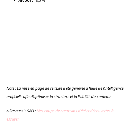
Alcool :
13,5 %
Note : La mise en page de ce texte a été générée à l’aide de l’intelligence
artificielle afin d’optimiser la structure et la lisibilité du contenu.
À lire aussi : SAQ :
Mes coups de cœur vins d’été et découvertes à
essayer