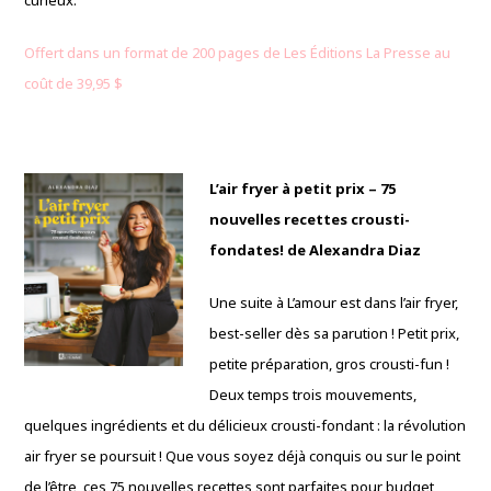
curieux.
Offert dans un format de 200 pages de Les Éditions La Presse au
coût de 39,95 $
L’air fryer à petit prix – 75
nouvelles recettes crousti-
fondates! de Alexandra Diaz
Une suite à L’amour est dans l’air fryer,
best-seller dès sa parution ! Petit prix,
petite préparation, gros crousti-fun !
Deux temps trois mouvements,
quelques ingrédients et du délicieux crousti-fondant : la révolution
air fryer se poursuit ! Que vous soyez déjà conquis ou sur le point
de l’être, ces 75 nouvelles recettes sont parfaites pour budget