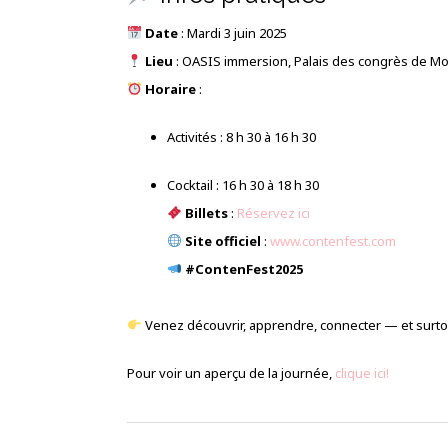
Date
: Mardi 3 juin 2025
Lieu
: OASIS immersion, Palais des congrès de Mo
Horaire
:
Activités : 8 h 30 à 16 h 30
Cocktail : 16 h 30 à 18 h 30
Billets
:
Réservez ici
Site officiel
:
www.contenfest.com
#ContenFest2025
Venez découvrir, apprendre, connecter — et surtou
Pour voir un aperçu de la journée,
clique ici!