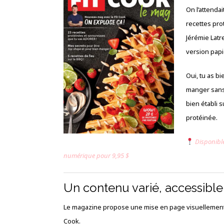
On l’attendai
recettes pro
Jérémie Latr
version papi
Oui, tu as b
manger sans 
bien établi 
protéinée.
Disponible
numérique pour 9,95 $
Un contenu varié, accessible
Le magazine propose une mise en page visuellement ap
Cook.