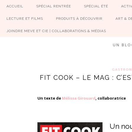
ACCUEIL
SPÉCIAL RENTRÉE
SPÉCIAL ÉTÉ
ACTIV
LECTURE ET FILMS
PRODUITS À DÉCOUVRIR
ART & D
JOINDRE MEVE ET CIE | COLLABORATIONS & MÉDIAS
UN BLO
GASTRON
FIT COOK – LE MAG : C’ES
Un texte de
Mélissa Girouard
, collaboratrice
Un nou