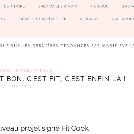
ITÉS À FAIRE
SPECTACLES À VOIR
MUSIQUE
GAST
ÉCO
SPORTS ET MIEUX-ÊTRE
À PROPOS
COLLABORA
MEVE ET CIE
GUE SUR LES DERNIÈRES TENDANCES PAR MARIE-EVE L
OMIE
,
LECTURE ET FILMS
T BON, C’EST FIT, C’EST ENFIN LÀ !
22 JUIN 2025
veau projet signé Fit Cook