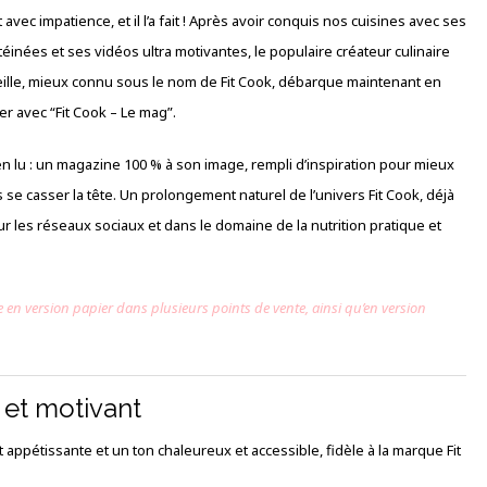
t avec impatience, et il l’a fait ! Après avoir conquis nos cuisines avec ses
téinées et ses vidéos ultra motivantes, le populaire créateur culinaire
eille, mieux connu sous le nom de Fit Cook, débarque maintenant en
er avec “Fit Cook – Le mag”.
ien lu : un magazine 100 % à son image, rempli d’inspiration pour mieux
se casser la tête. Un prolongement naturel de l’univers Fit Cook, déjà
sur les réseaux sociaux et dans le domaine de la nutrition pratique et
 en version papier dans plusieurs points de vente, ainsi qu’en version
 et motivant
pétissante et un ton chaleureux et accessible, fidèle à la marque Fit