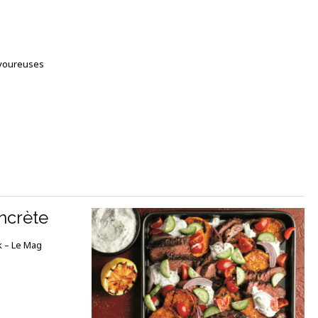
savoureuses
ncrète
ok – Le Mag