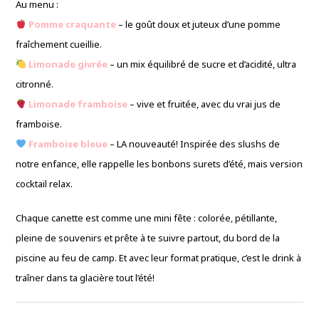
Au menu :
Pomme craquante
– le goût doux et juteux d’une pomme
fraîchement cueillie.
Limonade givrée
– un mix équilibré de sucre et d’acidité, ultra
citronné.
Limonade framboise
– vive et fruitée, avec du vrai jus de
framboise.
Framboise bleue
– LA nouveauté! Inspirée des slushs de
notre enfance, elle rappelle les bonbons surets d’été, mais version
cocktail relax.
Chaque canette est comme une mini fête : colorée, pétillante,
pleine de souvenirs et prête à te suivre partout, du bord de la
piscine au feu de camp. Et avec leur format pratique, c’est le drink à
traîner dans ta glacière tout l’été!