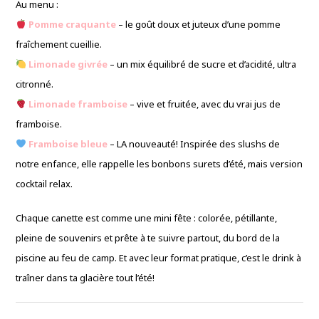
Au menu :
Pomme craquante
– le goût doux et juteux d’une pomme
fraîchement cueillie.
Limonade givrée
– un mix équilibré de sucre et d’acidité, ultra
citronné.
Limonade framboise
– vive et fruitée, avec du vrai jus de
framboise.
Framboise bleue
– LA nouveauté! Inspirée des slushs de
notre enfance, elle rappelle les bonbons surets d’été, mais version
cocktail relax.
Chaque canette est comme une mini fête : colorée, pétillante,
pleine de souvenirs et prête à te suivre partout, du bord de la
piscine au feu de camp. Et avec leur format pratique, c’est le drink à
traîner dans ta glacière tout l’été!