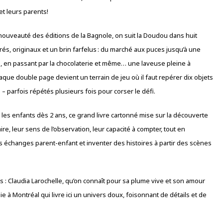
et leurs parents!
nouveauté des éditions de la Bagnole, on suit la Doudou dans huit
rés, originaux et un brin farfelus : du marché aux puces jusqu’à une
e, en passant par la chocolaterie et même… une laveuse pleine à
aque double page devient un terrain de jeu où il faut repérer dix objets
– parfois répétés plusieurs fois pour corser le défi.
les enfants dès 2 ans, ce grand livre cartonné mise sur la découverte
re, leur sens de l’observation, leur capacité à compter, tout en
es échanges parent-enfant et inventer des histoires à partir des scènes
s : Claudia Larochelle, qu’on connaît pour sa plume vive et son amour
ie à Montréal qui livre ici un univers doux, foisonnant de détails et de