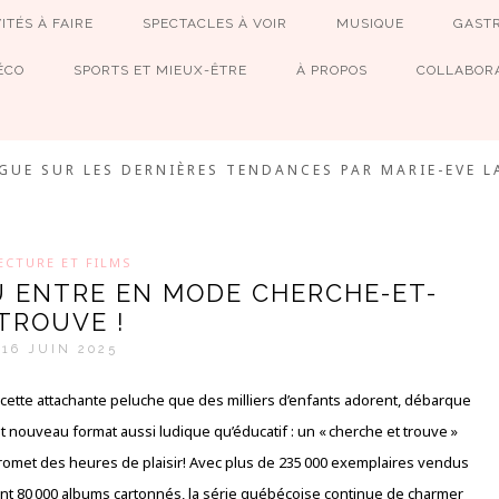
ITÉS À FAIRE
SPECTACLES À VOIR
MUSIQUE
GAST
ÉCO
SPORTS ET MIEUX-ÊTRE
À PROPOS
COLLABORA
MEVE ET CIE
GUE SUR LES DERNIÈRES TENDANCES PAR MARIE-EVE L
ECTURE ET FILMS
U ENTRE EN MODE CHERCHE-ET-
TROUVE !
16 JUIN 2025
cette attachante peluche que des milliers d’enfants adorent, débarque
t nouveau format aussi ludique qu’éducatif : un « cherche et trouve »
romet des heures de plaisir! Avec plus de 235 000 exemplaires vendus
dont 80 000 albums cartonnés, la série québécoise continue de charmer