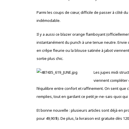
Parmi les coups de cœur, difficile de passer à côté 
indémodable.
Il y a aussi ce blazer orange flamboyant (officiellem
instantanément du punch à une tenue neutre. Envie d
en crêpe fleurie ou la blouse satinée à jabot viennent
sortie plus chic.
Les jupes midi stru
viennent compléter c
l’équilibre entre confort et raffinement. On sent qu
remplies, tout en gardant ce petit je-ne-sais-quoi qui f
Et bonne nouvelle : plusieurs articles sont déjà en 
pour 49,90 $). De plus, la livraison est gratuite dès 12