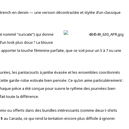
du trench en denim — une version décontractée et stylée d’un classique
ent nommé “suricate”) qui donne
’un look plus doux ? La blouse
 apporter la touche féminine parfaite, que ce soit pour un 5 à 7 ou une
cturées, les pantacourts à jambe évasée et les ensembles coordonnés
ette garde-robe estivale bien pensée. Ce qu’on aime particulièrement :
e chaque pièce a été conçue pour suivre le rythme des journées bien
ait toute la différence.
promo ou offerts dans des bundles intéressants (comme deux t-shirts
0 $ au Canada, ce qui rend la tentation encore plus difficile à ignorer.