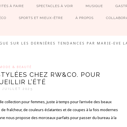
ITÉS À FAIRE
SPECTACLES À VOIR
MUSIQUE
GAST
ÉCO
SPORTS ET MIEUX-ÊTRE
À PROPOS
COLLABORA
MEVE ET CIE
GUE SUR LES DERNIÈRES TENDANCES PAR MARIE-EVE L
MODE & BEAUTÉ
STYLÉES CHEZ RW&CO. POUR
EILLIR L’ÉTÉ
7 JUILLET 2025
 collection pour femmes, juste à temps pour l’arrivée des beaux
nvie de fraîcheur, de couleurs éclatantes et de coupes à la fois modernes
enne nous propose des morceaux parfaits pour passer du bureau à la