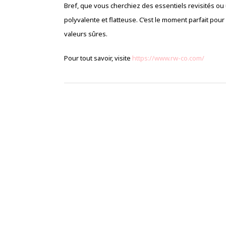
Bref, que vous cherchiez des essentiels revisités o
polyvalente et flatteuse. C’est le moment parfait pou
valeurs sûres.
Pour tout savoir, visite
https://www.rw-co.com/