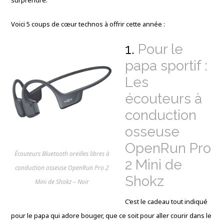
surprendre.
Voici 5 coups de cœur technos à offrir cette année :
1.
Pour le
papa sportif :
Les
écouteurs à
conduction
osseuse
OpenRun Pro
Écouteurs Bluetooth oreilles libres à
2 Mini de
conduction osseuse OpenRun Pro 2
Shokz
Mini de Shokz – Noir
C’est le cadeau tout indiqué
pour le papa qui adore bouger, que ce soit pour aller courir dans le