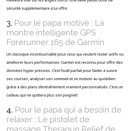
meilleure vue sur les angles morts. Une belle petite dose de
sécurité supplémentaire à lui offrir.
3.
Pour le papa motivé : La
montre intelligente GPS
Forerunner 165 de Garmin
Un classique incontournable pour ceux qui veulent rester actifs ou
améliorer leurs performances. Garmin est reconnu pour offrir des
données hyper précises. C’est l’outil parfait pour l’aider à suivre
ses courses, analyser son sommeil et se motiver au quotidien
grâce à des plans d’entraînement vraiment personnalisés. C’est un
cadeau qui ne quittera plus son poignet!
4.
Pour le papa qui a besoin de
relaxer : Le pistolet de
massage Theragun Relief de