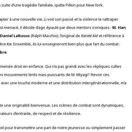
a suite d’une tragédie familiale, quitte Pékin pour New York.
pter à une nouvelle vie, Li voit son passé et la violence le rattraper.
st menacé, il décide d’agir, épaulé par deux mentors iconiques :
M. Han
Daniel LaRusso
(Ralph Macchio), l’original de
Karaté Kid
et référence à
bra Kai
. Ensemble, ils lui enseigneront bien plus que l’art du combat :
ibre
.
amenée droit en enfance. Qui n’a pas grandi avec les répliques cultes
es mouvements lents mais puissants de M. Miyagi? Revoir ces
avec une touche moderne et une distribution intergénérationnelle, m’a
rte une originalité bienvenue. Les scènes de combat sont dynamiques,
leurs d’entraide, de respect et de résilience.
 ce soit pour transmettre une part de notre jeunesse ou simplement passer