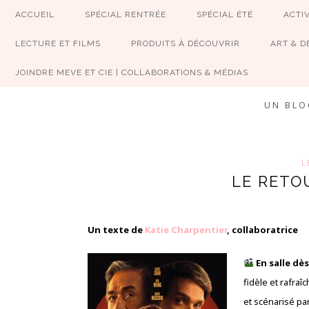
ACCUEIL
SPÉCIAL RENTRÉE
SPÉCIAL ÉTÉ
ACTIV
LECTURE ET FILMS
PRODUITS À DÉCOUVRIR
ART & D
JOINDRE MEVE ET CIE | COLLABORATIONS & MÉDIAS
UN BLO
L
LE RETO
Un texte de
Katie Charpentier
, collaboratrice
En salle dè
fidèle et rafra
et scénarisé pa