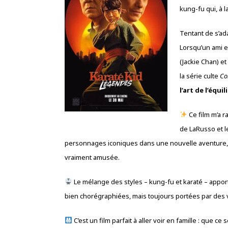
kung-fu qui, à l
Tentant de s’ada
Lorsqu’un ami e
(Jackie Chan) et
la série culte
Co
l’art de l’équil
Ce film m’a r
de LaRusso et l
personnages iconiques dans une nouvelle aventure, 
vraiment amusée.
Le mélange des styles – kung-fu et karaté – appo
bien chorégraphiées, mais toujours portées par des va
C’est un film parfait à aller voir en famille : que