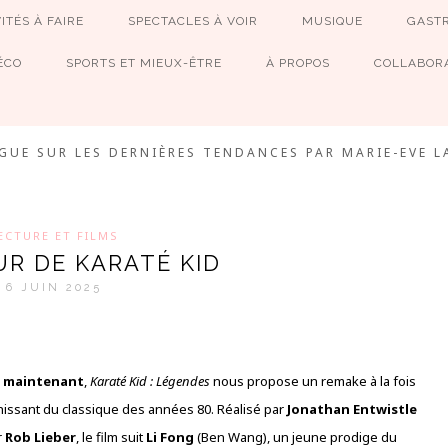
ITÉS À FAIRE
SPECTACLES À VOIR
MUSIQUE
GAST
ÉCO
SPORTS ET MIEUX-ÊTRE
À PROPOS
COLLABORA
MEVE ET CIE
GUE SUR LES DERNIÈRES TENDANCES PAR MARIE-EVE L
ECTURE ET FILMS
UR DE KARATÉ KID
6 JUIN 2025
s maintenant
,
Karaté Kid : Légendes
nous propose un remake à la fois
îchissant du classique des années 80. Réalisé par
Jonathan Entwistle
r
Rob Lieber
, le film suit
Li Fong
(Ben Wang), un jeune prodige du