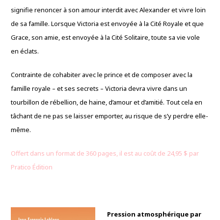
signifie renoncer à son amour interdit avec Alexander et vivre loin
de sa famille. Lorsque Victoria est envoyée à la Cité Royale et que
Grace, son amie, est envoyée à la Cité Solitaire, toute sa vie vole
en éclats.
Contrainte de cohabiter avec le prince et de composer avec la
famille royale – et ses secrets – Victoria devra vivre dans un
tourbillon de rébellion, de haine, d’amour et d’amitié. Tout cela en
tâchant de ne pas se laisser emporter, au risque de s’y perdre elle-
même.
Offert dans un format de 360 pages, il est au coût de 24,95 $ par
Pratico Édition
Pression atmosphérique par