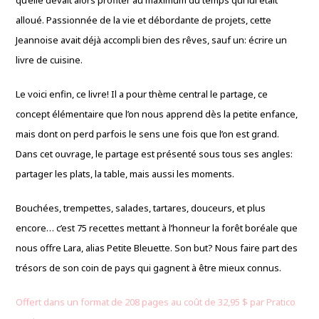
qu’elle devait alors profiter au maximum du temps qui lui était
alloué. Passionnée de la vie et débordante de projets, cette
Jeannoise avait déjà accompli bien des rêves, sauf un: écrire un
livre de cuisine.
Le voici enfin, ce livre! Il a pour thème central le partage, ce
concept élémentaire que l’on nous apprend dès la petite enfance,
mais dont on perd parfois le sens une fois que l’on est grand.
Dans cet ouvrage, le partage est présenté sous tous ses angles:
partager les plats, la table, mais aussi les moments.
Bouchées, trempettes, salades, tartares, douceurs, et plus
encore… c’est 75 recettes mettant à l’honneur la forêt boréale que
nous offre Lara, alias Petite Bleuette. Son but? Nous faire part des
trésors de son coin de pays qui gagnent à être mieux connus.
Offert dans un format de 208 pages au coût de 32,95 $ par Pratico