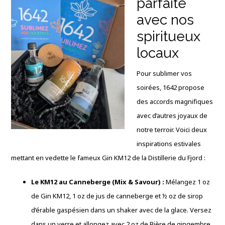
parfaite
avec nos
spiritueux
locaux
Pour sublimer vos
soirées, 1642 propose
des accords magnifiques
avec d’autres joyaux de
notre terroir. Voici deux
inspirations estivales
mettant en vedette le fameux Gin KM12 de la Distillerie du Fjord :
Le KM12 au Canneberge (Mix & Savour) :
Mélangez 1 oz
de Gin KM12, 1 oz de jus de canneberge et ½ oz de sirop
d’érable gaspésien dans un shaker avec de la glace. Versez
dans un verre et allongez avec 2 oz de Bière de gingembre