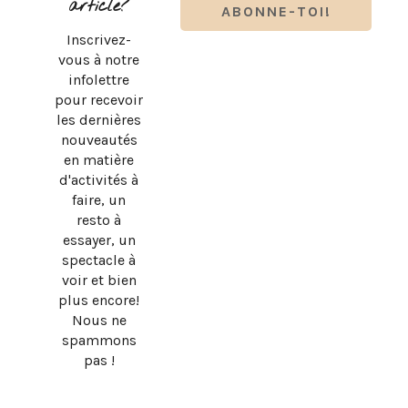
article?
Inscrivez-
vous à notre
infolettre
pour recevoir
les dernières
nouveautés
en matière
d'activités à
faire, un
resto à
essayer, un
spectacle à
BRUNO PELLETIER 3 ET MOI : UN SPECTACLE À VOIR AU
voir et bien
QUÉBEC
plus encore!
Nous ne
spammons
pas !
DESIGN BY
SKYANDSTARS.CO
COPYRIGHT © 2026 · MEVE ET CIE, TOUS DROITS
RÉSERVÉS