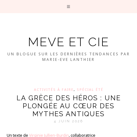
MEVE ET CIE
UN BLOGUE SUR LES DERNIÈRES TENDANCES PAR
MARIE-EVE LANTHIER
ACTIVITÉS À FAIRE
,
SPÉCIAL ÉTÉ
LA GRÈCE DES HÉROS : UNE
PLONGÉE AU CŒUR DES
MYTHES ANTIQUES
4 JUIN 2026
Un texte de
Virginie Jullien-Burdin
, collaboratrice