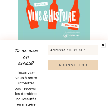
FESTIVAL VINS ET HISTOIRE DE TERREBONNE 2026 : À VOS
VERRES!
Tu as aimé
cet
article?
Inscrivez-
vous à notre
infolettre
pour recevoir
les dernières
nouveautés
en matière