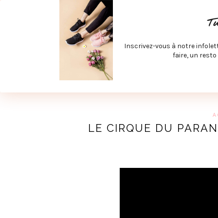
ACCUEIL
SPÉCIAL RENTRÉE
SPÉCIAL ÉTÉ
ACTIV
T
LECTURE ET FILMS
PRODUITS À DÉCOUVRIR
ART & D
Inscrivez-vous à notre infolet
JOINDRE MEVE ET CIE | COLLABORATIONS & MÉDIAS
faire, un resto
UN BLO
A
LE CIRQUE DU PARAN