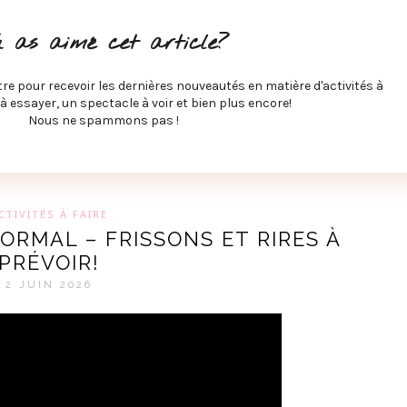
ITÉS À FAIRE
SPECTACLES À VOIR
MUSIQUE
GAST
u as aimé cet article?
ÉCO
SPORTS ET MIEUX-ÊTRE
À PROPOS
COLLABORA
MEVE ET CIE
tre pour recevoir les dernières nouveautés en matière d'activités à
 à essayer, un spectacle à voir et bien plus encore!
Nous ne spammons pas !
GUE SUR LES DERNIÈRES TENDANCES PAR MARIE-EVE L
CTIVITÉS À FAIRE
ORMAL – FRISSONS ET RIRES À
PRÉVOIR!
2 JUIN 2026