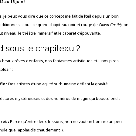
2 au 15 juin
!
, je peux vous dire que ce concept me fait de l’œil depuis un bon
ditionnels : sous ce grand chapiteau noir et rouge (le
Clown Castle
), on
 niveau, le théâtre immersif et le cabaret d’épouvante.
d sous le chapiteau ?
s beaux rêves d’enfants, nos fantasmes artistiques et… nos pires
losif :
le :
Des artistes d’une agilité surhumaine défiant la gravité.
éatures mystérieuses et des numéros de magie qui bousculent la
ret :
Parce qu’entre deux frissons, rien ne vaut un bon rire un peu
ule que j’applaudis chaudement !).