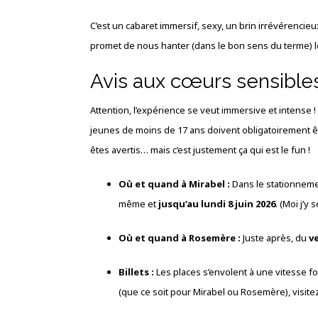
C’est un cabaret immersif, sexy, un brin irrévérencieu
promet de nous hanter (dans le bon sens du terme) l
Avis aux cœurs sensibles
Attention, l’expérience se veut immersive et intense !
jeunes de moins de 17 ans doivent obligatoirement ê
êtes avertis… mais c’est justement ça qui est le fun !
Où et quand à Mirabel :
Dans le stationnem
même et
jusqu’au lundi 8 juin 2026
. (Moi j’y
Où et quand à Rosemère :
Juste après, du
ve
Billets :
Les places s’envolent à une vitesse f
(que ce soit pour Mirabel ou Rosemère), visitez 