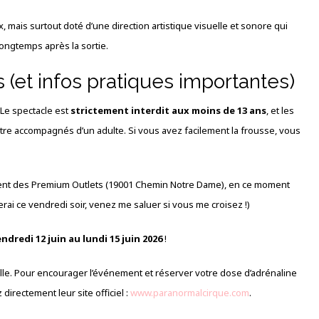
x, mais surtout doté d’une direction artistique visuelle et sonore qui
ongtemps après la sortie.
 (et infos pratiques importantes)
 Le spectacle est
strictement interdit aux moins de 13 ans
, et les
tre accompagnés d’un adulte. Si vous avez facilement la frousse, vous
ent des Premium Outlets (19001 Chemin Notre Dame), en ce moment
 serai ce vendredi soir, venez me saluer si vous me croisez !)
ndredi 12 juin au lundi 15 juin 2026
!
olle. Pour encourager l’événement et réserver votre dose d’adrénaline
directement leur site officiel :
www.paranormalcirque.com
.