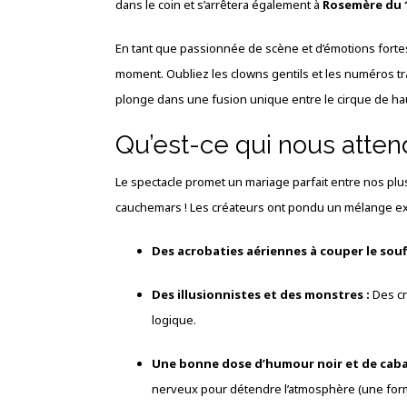
dans le coin et s’arrêtera également à
Rosemère du 1
En tant que passionnée de scène et d’émotions fortes
moment. Oubliez les clowns gentils et les numéros tra
plonge dans une fusion unique entre le cirque de haut
Qu’est-ce qui nous atten
Le spectacle promet un mariage parfait entre nos plu
cauchemars ! Les créateurs ont pondu un mélange exp
Des acrobaties aériennes à couper le souff
Des illusionnistes et des monstres :
Des cr
logique.
Une bonne dose d’humour noir et de caba
nerveux pour détendre l’atmosphère (une form