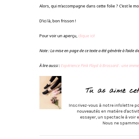
Alors, qui m’accompagne dans cette folie ? C’est le m
D’ici là, bon frisson !
Pour voir un aperçu,
clique ici!
Note : La mise en page de ce texte a été générée à l’aide de l
À lire aussi :
Expérience Pink Floyd à Brossard : une imm
Tu as aimé cet
Inscrivez-vous à notre infolettre po
nouveautés en matière d'activité
essayer, un spectacle à voir e
Nous ne spammon