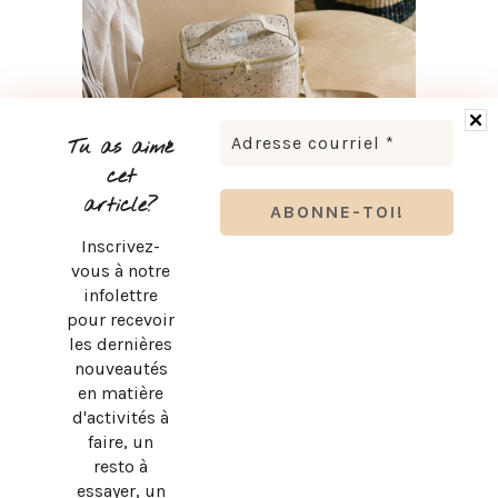
Tu as aimé
cet
article?
Inscrivez-
RENTRÉE SCOLAIRE : LES ESSENTIELS KOZY POUR SON
BUREAU
vous à notre
infolettre
pour recevoir
les dernières
nouveautés
en matière
d'activités à
faire, un
resto à
essayer, un