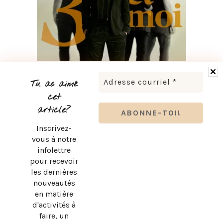
BRUNO PELLETIER 3 ET MOI : UN SPECTACLE À VOIR AU
QUÉBEC
Tu as aimé
cet
article?
Inscrivez-
vous à notre
infolettre
pour recevoir
les dernières
nouveautés
en matière
d'activités à
faire, un