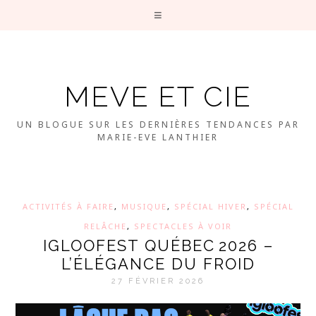
MEVE ET CIE
UN BLOGUE SUR LES DERNIÈRES TENDANCES PAR
MARIE-EVE LANTHIER
ACTIVITÉS À FAIRE
,
MUSIQUE
,
SPÉCIAL HIVER
,
SPÉCIAL
RELÂCHE
,
SPECTACLES À VOIR
IGLOOFEST QUÉBEC 2026 –
L’ÉLÉGANCE DU FROID
27 FÉVRIER 2026