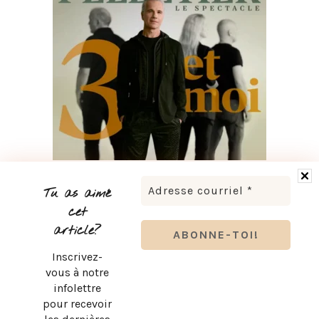
BRUNO PELLETIER 3 ET MOI : UN SPECTACLE À VOIR AU
QUÉBEC
Tu as aimé
cet
article?
Inscrivez-
vous à notre
infolettre
pour recevoir