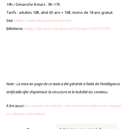
19h / Dimanche 8 mars : 9h-17h
Tarifs : adultes 18$, aîné 65 ans + 16$, moins de 18 ans gratuit
Site :
https://salonduvr.com/montreal/
Billetterie :
https://tpropdc.ticketpro.ca/fr/pages/1671012150
Note : La mise en page de ce texte a été générée à l’aide de l’intelligence
artificielle afin d’optimiser la structure et la lisibilité du contenu.
À lire aussi :
La semaine de relâche : nos incontournables pour voyager
ou s’amuser à la maison