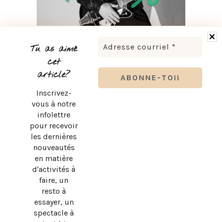
LUDOVICK BOURGEOIS PRÉSENTE KARAOKÉ 90 EN
TOURNÉE
Tu as aimé
cet
article?
Inscrivez-
vous à notre
infolettre
pour recevoir
les dernières
nouveautés
en matière
d'activités à
faire, un
resto à
essayer, un
spectacle à
BRUNO PELLETIER 3 ET MOI : UN SPECTACLE À VOIR AU