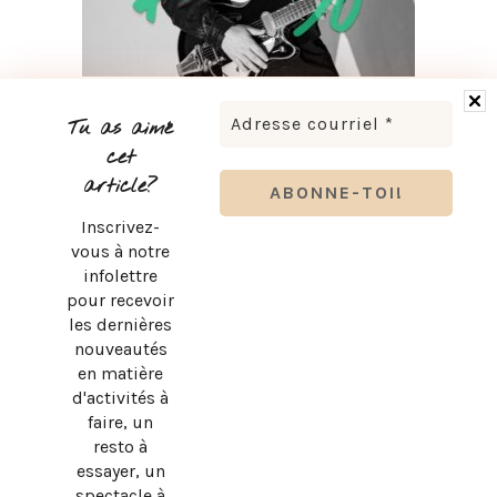
LUDOVICK BOURGEOIS PRÉSENTE KARAOKÉ 90 EN
TOURNÉE
Tu as aimé
cet
article?
Inscrivez-
vous à notre
infolettre
pour recevoir
les dernières
nouveautés
en matière
d'activités à
faire, un
resto à
essayer, un
spectacle à