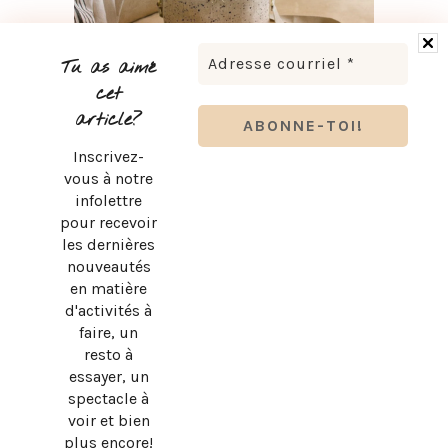
Tu as aimé
cet
article?
Inscrivez-
RENTRÉE SCOLAIRE : LES ESSENTIELS KOZY POUR SON
vous à notre
BUREAU
infolettre
pour recevoir
les dernières
nouveautés
en matière
d'activités à
faire, un
resto à
essayer, un
spectacle à
BEN & FLORENTINE X MIELS D’ANICET : LE NOUVEAU
voir et bien
MENU D’ÉTÉ
plus encore!