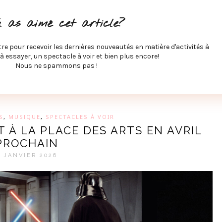
ITÉS À FAIRE
SPECTACLES À VOIR
MUSIQUE
GAST
u as aimé cet article?
ÉCO
SPORTS ET MIEUX-ÊTRE
À PROPOS
COLLABORA
MEVE ET CIE
tre pour recevoir les dernières nouveautés en matière d'activités à
 à essayer, un spectacle à voir et bien plus encore!
Nous ne spammons pas !
GUE SUR LES DERNIÈRES TENDANCES PAR MARIE-EVE L
S
,
MUSIQUE
,
SPECTACLES À VOIR
 À LA PLACE DES ARTS EN AVRIL
PROCHAIN
4 JANVIER 2026