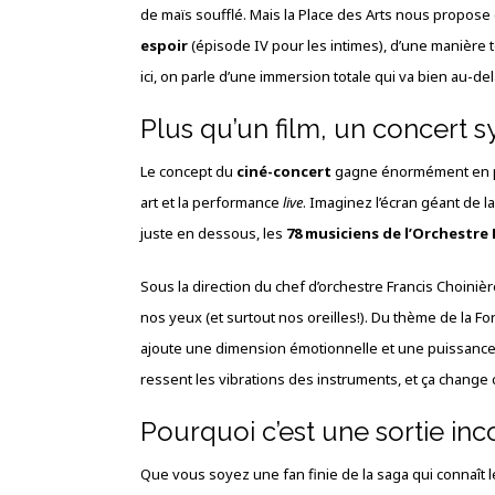
de maïs soufflé. Mais la Place des Arts nous propose 
espoir
(épisode IV pour les intimes), d’une manière 
ici, on parle d’une immersion totale qui va bien au-de
Plus qu’un film, un concert
Le concept du
ciné-concert
gagne énormément en popu
art et la performance
live
. Imaginez l’écran géant de la
juste en dessous, les
78 musiciens de l’Orchestr
Sous la direction du chef d’orchestre Francis Choinière
nos yeux (et surtout nos oreilles!). Du thème de la F
ajoute une dimension émotionnelle et une puissance
ressent les vibrations des instruments, et ça change
Pourquoi c’est une sortie in
Que vous soyez une fan finie de la saga qui connaît