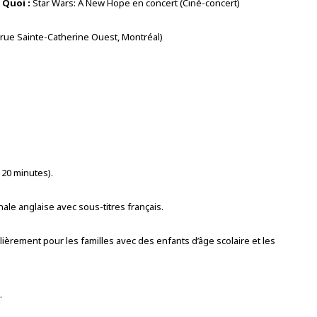
Quoi :
Star Wars: A New Hope en concert (Ciné-concert)
5, rue Sainte-Catherine Ouest, Montréal)
 20 minutes).
nale anglaise avec sous-titres français.
lièrement pour les familles avec des enfants d’âge scolaire et les
.