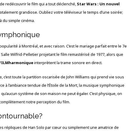
de redécouvrir le film qui a tout déclenché,
Star Wars : Un nouvel
totalement grandiose. Oubliez votre téléviseur le temps d’une soirée;
là du simple cinéma.
 symphonique
larité à Montréal, et avec raison. C’est le mariage parfait entre le 7e
 Salle Wilfrid-Pelletier projetant le film remastérisé de 1977, alors que
e FILMharmonique
interprètent la trame sonore en direct.
, c’est toute la partition oscarisée de John Williams qui prend vie sous
orce à l’ambiance tendue de l’Étoile de la Mort, la musique symphonique
 qu’aucun système de son maison ne peut égaler. C’est physique, on
 complètement notre perception du film.
contournable?
 les répliques de Han Solo par cœur ou simplement une amatrice de