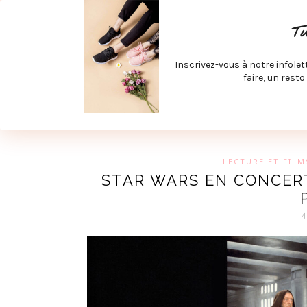
ACCUEIL
SPÉCIAL RENTRÉE
SPÉCIAL ÉTÉ
ACTIV
T
LECTURE ET FILMS
PRODUITS À DÉCOUVRIR
ART & D
Inscrivez-vous à notre infolet
JOINDRE MEVE ET CIE | COLLABORATIONS & MÉDIAS
faire, un resto
UN BLO
LECTURE ET FILM
STAR WARS EN CONCERT