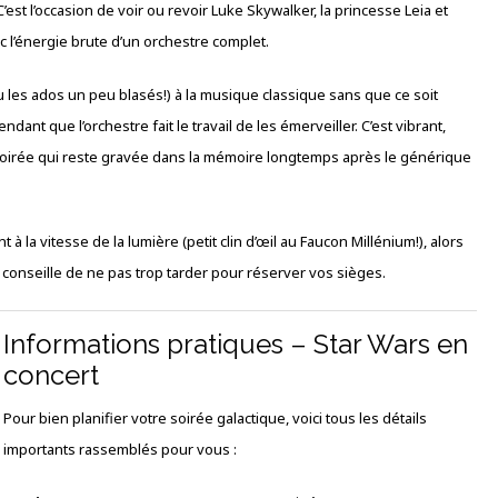
’est l’occasion de voir ou revoir Luke Skywalker, la princesse Leia et
 l’énergie brute d’un orchestre complet.
(ou les ados un peu blasés!) à la musique classique sans que ce soit
dant que l’orchestre fait le travail de les émerveiller. C’est vibrant,
 soirée qui reste gravée dans la mémoire longtemps après le générique
 la vitesse de la lumière (petit clin d’œil au Faucon Millénium!), alors
s conseille de ne pas trop tarder pour réserver vos sièges.
Informations pratiques – Star Wars en
concert
Pour bien planifier votre soirée galactique, voici tous les détails
importants rassemblés pour vous :