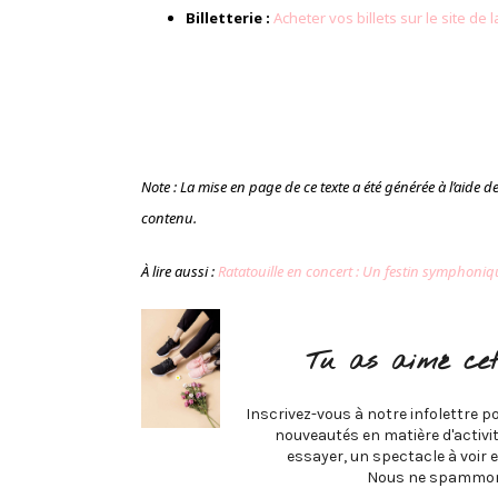
Billetterie :
Acheter vos billets sur le site de 
Note : La mise en page de ce texte a été générée à l’aide de l’
contenu.
À lire aussi :
Ratatouille en concert : Un festin symphoniq
Tu as aimé cet
Inscrivez-vous à notre infolettre po
nouveautés en matière d'activité
essayer, un spectacle à voir e
Nous ne spammon