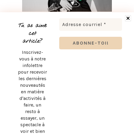
LUDOVICK BOURGEOIS PRÉSENTE KARAOKÉ 90 EN
TOURNÉE
Tu as aimé
cet
article?
Inscrivez-
vous à notre
infolettre
pour recevoir
les dernières
nouveautés
en matière
d'activités à
faire, un
resto à
essayer, un
spectacle à
BRUNO PELLETIER 3 ET MOI : UN SPECTACLE À VOIR AU
voir et bien