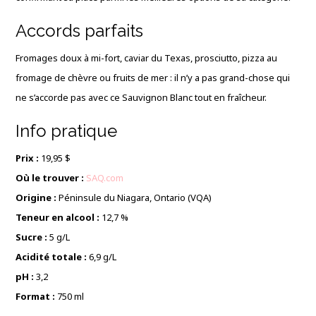
Accords parfaits
Fromages doux à mi-fort, caviar du Texas, prosciutto, pizza au
fromage de chèvre ou fruits de mer : il n’y a pas grand-chose qui
ne s’accorde pas avec ce Sauvignon Blanc tout en fraîcheur.
Info pratique
Prix :
19,95 $
Où le trouver :
SAQ.com
Origine :
Péninsule du Niagara, Ontario (VQA)
Teneur en alcool :
12,7 %
Sucre :
5 g/L
Acidité totale :
6,9 g/L
pH :
3,2
Format :
750 ml