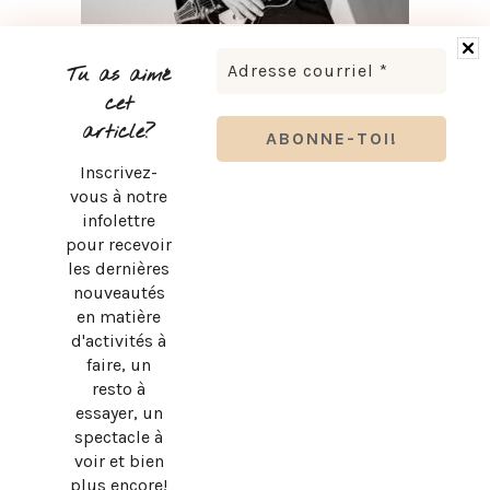
LUDOVICK BOURGEOIS PRÉSENTE KARAOKÉ 90 EN
TOURNÉE
Tu as aimé
cet
article?
Inscrivez-
vous à notre
infolettre
pour recevoir
les dernières
nouveautés
en matière
d'activités à
faire, un
resto à
essayer, un
spectacle à
BRUNO PELLETIER 3 ET MOI : UN SPECTACLE À VOIR AU
voir et bien
QUÉBEC
plus encore!