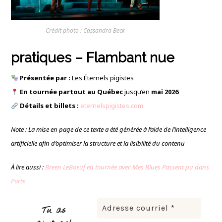
Crédit photo : Cassandra Beck
pratiques – Flambant nue
Présentée par :
Les Éternels pigistes
En tournée partout au Québec
jusqu’en
mai 2026
Détails et billets :
eternelspigistes.com
Note : La mise en page de ce texte a été générée à l’aide de l’intelligence
artificielle afin d’optimiser la structure et la lisibilité du contenu
À lire aussi :
Breen LeBoeuf en tournée avec Mes Blues Passent pu dans
Porte
Tu as