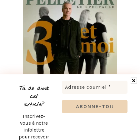
BRUNO PELLETIER 3 ET MOI : UN SPECTACLE À VOIR AU
QUÉBEC
Tu as aimé
cet
article?
Inscrivez-
vous à notre
infolettre
pour recevoir