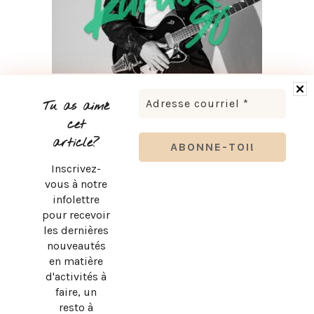
LUDOVICK BOURGEOIS PRÉSENTE KARAOKÉ 90 EN
TOURNÉE
Tu as aimé
cet
article?
Inscrivez-
vous à notre
infolettre
pour recevoir
les dernières
nouveautés
en matière
d'activités à
faire, un
resto à