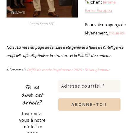
Chef :
Jérôme
Ferrer Europea
Photo Snap MTL
Pour voir un aperçu de
l’événement,
clique ici!
Note : La mise en page de ce texte a été générée à l’aide de l’intelligence
artificielle afin d’optimiser la structure et la lisibilité du contenu
À lire aussi :
Défilé de mode Royalmount 2025 : l’hiver glamour
Tu as
aimé cet
article?
Inscrivez-
vous à notre
infolettre