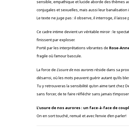
sensible, empathique et lucide aborde des thèmes actue
conjugales et sexuelles, mais aussi leur banalisation
Le texte ne juge pas : il observe, il interroge, il laiss
Ce cadre intime devient un véritable miroir : le specta
finissent par exploser.
Porté par les interprétations vibrantes de
Rose-Anne
fragile où l’amour bascule.
La force de
L’usure de nos aurores
réside dans sa proxi
désarroi, où les mots peuvent guérir autant qu’ils ble
Tu y retrouveras la sensibilité qu’on aime tant chez D
sans forcer, de te faire réfléchir sans jamais t’impos
L’usure de nos aurores : un face-à-face de coup
On en sort touché, remué et avec l’envie d’en parler!