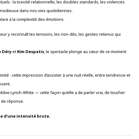
ls : la toxicité relationnelle, les doubles standards, les violences
 insidieuse dans nos vies quotidiennes.
e place à la complexité des émotions.
teur y reconnaît les tensions, les non-dits, les gestes retenus qui
 Déry
et
Kim Despatis
, le spectacle plonge au cœur de ce moment
mité : cette impression d’assister à une nuit réelle, entre tendresse et
ssent.
ebbie Lynch-White — cette façon qu’elle a de parler vrai, de toucher
er de réponse.
le d’une intensité brute.