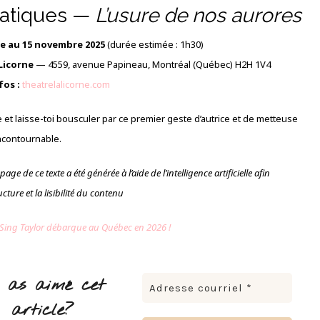
ratiques —
L’usure de nos aurores
e au 15 novembre 2025
(durée estimée : 1h30)
Licorne
— 4559, avenue Papineau, Montréal (Québec) H2H 1V4
fos :
theatrelalicorne.com
 et laisse-toi bousculer par ce premier geste d’autrice et de metteuse
ncontournable.
page de ce texte a été générée à l’aide de l’intelligence artificielle afin
ucture et la lisibilité du contenu
s Sing Taylor débarque au Québec en 2026 !
 as aimé cet
article?