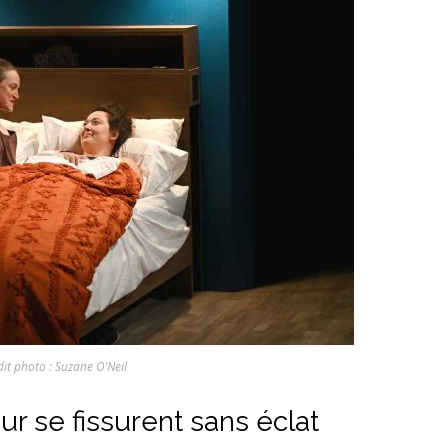
dit photo : Suzane O’Neil
ur se fissurent sans éclat