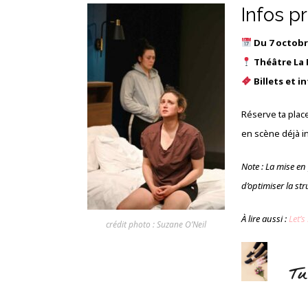
Infos p
Du 7 octobr
Théâtre La 
Billets et in
Réserve ta place
en scène déjà i
Note : La mise en 
d’optimiser la str
À lire aussi :
Let’
crédit photo : Suzane O’Neil
Tu