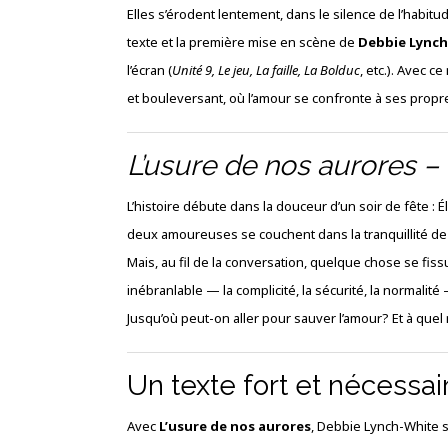
Elles s’érodent lentement, dans le silence de l’habitud
texte et la première mise en scène de
Debbie Lync
l’écran (
Unité 9, Le jeu, La faille, La Bolduc
, etc.). Avec c
et bouleversant, où l’amour se confronte à ses propre
L’usure de nos aurores –
L’histoire débute dans la douceur d’un soir de fête : 
deux amoureuses se couchent dans la tranquillité de 
Mais, au fil de la conversation, quelque chose se fiss
inébranlable — la complicité, la sécurité, la normalité
Jusqu’où peut-on aller pour sauver l’amour? Et à quel 
Un texte fort et nécessai
Avec
L’usure de nos aurores
, Debbie Lynch-White 