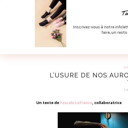
ACCUEIL
SPÉCIAL RENTRÉE
SPÉCIAL ÉTÉ
ACTIV
T
LECTURE ET FILMS
PRODUITS À DÉCOUVRIR
ART & D
Inscrivez-vous à notre infolet
JOINDRE MEVE ET CIE | COLLABORATIONS & MÉDIAS
faire, un resto
UN BLO
S
L’USURE DE NOS AURO
1
Un texte de
Pascale Lafrance
, collaboratrice