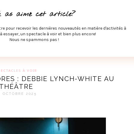
ITÉS À FAIRE
SPECTACLES À VOIR
MUSIQUE
GAST
u as aimé cet article?
ÉCO
SPORTS ET MIEUX-ÊTRE
À PROPOS
COLLABORA
MEVE ET CIE
tre pour recevoir les dernières nouveautés en matière d'activités à
 à essayer, un spectacle à voir et bien plus encore!
Nous ne spammons pas !
GUE SUR LES DERNIÈRES TENDANCES PAR MARIE-EVE L
PECTACLES À VOIR
RES : DEBBIE LYNCH-WHITE AU
THÉÂTRE
4 OCTOBRE 2025