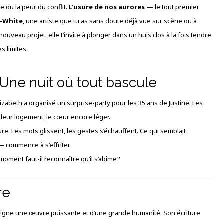
e ou la peur du conflit.
L’usure de nos aurores
— le tout premier
h-White
, une artiste que tu as sans doute déjà vue sur scène ou à
e nouveau projet, elle t’invite à plonger dans un huis clos à la fois tendre
s limites.
Une nuit où tout bascule
Élizabeth a organisé un surprise-party pour les 35 ans de Justine. Les
leur logement, le cœur encore léger.
ure. Les mots glissent, les gestes s’échauffent. Ce qui semblait
 — commence à s’effriter.
moment faut-il reconnaître qu’il s’abîme?
re
signe une œuvre puissante et d’une grande humanité. Son écriture