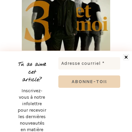
BRUNO PELLETIER 3 ET MOI : UN SPECTACLE À VOIR AU
QUÉBEC
Tu as aimé
cet
article?
Inscrivez-
vous à notre
infolettre
pour recevoir
les dernières
nouveautés
en matière