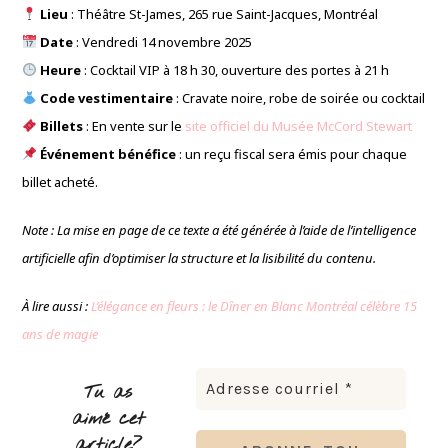
Lieu
: Théâtre St-James, 265 rue Saint-Jacques, Montréal
Date
: Vendredi 14 novembre 2025
Heure
: Cocktail VIP à 18 h 30, ouverture des portes à 21 h
Code vestimentaire
: Cravate noire, robe de soirée ou cocktail
Billets
: En vente sur le
site officiel du Musée McCord Stewart
Événement bénéfice
: un reçu fiscal sera émis pour chaque
billet acheté.
Note : La mise en page de ce texte a été générée à l’aide de l’intelligence
artificielle afin d’optimiser la structure et la lisibilité du contenu.
À lire aussi :
L’élégance en fleurs : le Dîner en Blanc Montréal célèbre 15
ans de magie
Tu as
aimé cet
article?