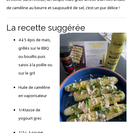
de caméline au beurre et saupoudré de sel, c’est un pur délice !
La recette suggérée
4 à 5 épis de maïs,
grillés sur le BBQ
ou bouillis puis
saisis à la poêle ou
sur le gril
Huile de caméline
en vaporisateur
1/4 tasse de
yogourt grec
1/2 c. à soupe