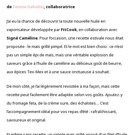
de
Fannie Gabelier
, collaboratrice
J’ai eu la chance de découvrir la toute nouvelle huile en
vaporisateur développée par
FitCook
, en collaboration avec
Signé Caméline
. Pour l’occasion, une recette estivale nous était
proposée : le maïs grillé pimpé. Et le mot est bien choisi : ce n’est
pas un simple épi de maïs, mais une véritable explosion de
saveurs grâce à l’huile de caméline au délicieux goût de beurre,
aux épices Tex-Mex et à une sauce onctueuse à souhait.
De mon côté, je l’ai légèrement revisitée à ma façon, mais cette
recette peut facilement être adaptée selon vos goûts. Ajoutez-y
du fromage feta, de la crème sure, des échalotes… C’est
l’accompagnement idéal pour vos repas d’été : rafraîchissant,
savoureux et original.
Et même sans recette, un simple maïs grillé arrosé d’un filet d’huile