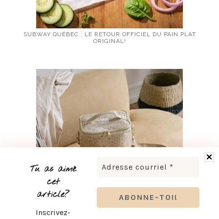
SUBWAY QUÉBEC : LE RETOUR OFFICIEL DU PAIN PLAT
ORIGINAL!
Tu as aimé
cet
article?
Inscrivez-
RENTRÉE SCOLAIRE : LES ESSENTIELS KOZY POUR SON