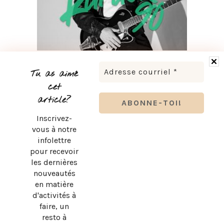
LUDOVICK BOURGEOIS PRÉSENTE KARAOKÉ 90 EN
TOURNÉE
Tu as aimé
cet
article?
Inscrivez-
vous à notre
infolettre
pour recevoir
les dernières
nouveautés
en matière
d'activités à
faire, un
resto à