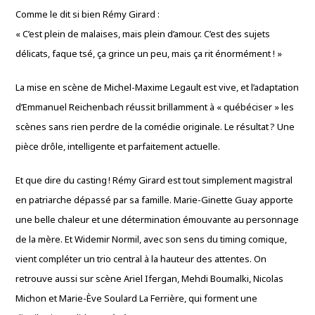
Comme le dit si bien Rémy Girard :
« C’est plein de malaises, mais plein d’amour. C’est des sujets
délicats, faque tsé, ça grince un peu, mais ça rit énormément ! »
La mise en scène de Michel-Maxime Legault est vive, et l’adaptation
d’Emmanuel Reichenbach réussit brillamment à « québéciser » les
scènes sans rien perdre de la comédie originale. Le résultat ? Une
pièce drôle, intelligente et parfaitement actuelle.
Et que dire du casting ! Rémy Girard est tout simplement magistral
en patriarche dépassé par sa famille. Marie-Ginette Guay apporte
une belle chaleur et une détermination émouvante au personnage
de la mère. Et Widemir Normil, avec son sens du timing comique,
vient compléter un trio central à la hauteur des attentes. On
retrouve aussi sur scène Ariel Ifergan, Mehdi Boumalki, Nicolas
Michon et Marie-Ève Soulard La Ferrière, qui forment une