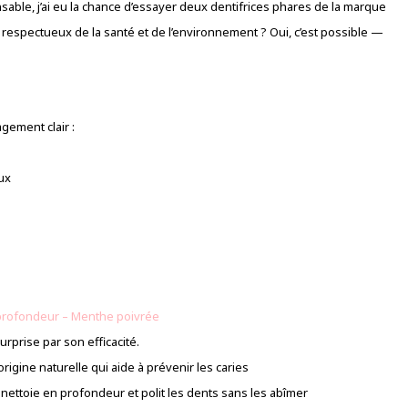
sable, j’ai eu la chance d’essayer deux dentifrices phares de la marque
 respectueux de la santé et de l’environnement ? Oui, c’est possible —
gement clair :
ux
 profondeur – Menthe poivrée
urprise par son efficacité.
origine naturelle qui aide à prévenir les caries
 nettoie en profondeur et polit les dents sans les abîmer