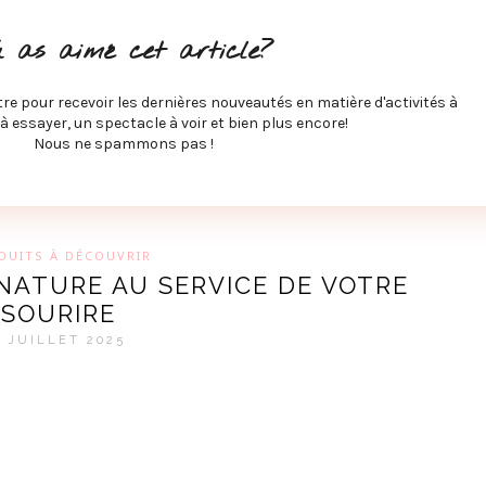
ITÉS À FAIRE
SPECTACLES À VOIR
MUSIQUE
GAST
u as aimé cet article?
ÉCO
SPORTS ET MIEUX-ÊTRE
À PROPOS
COLLABORA
MEVE ET CIE
tre pour recevoir les dernières nouveautés en matière d'activités à
 à essayer, un spectacle à voir et bien plus encore!
Nous ne spammons pas !
GUE SUR LES DERNIÈRES TENDANCES PAR MARIE-EVE L
DUITS À DÉCOUVRIR
 NATURE AU SERVICE DE VOTRE
SOURIRE
9 JUILLET 2025