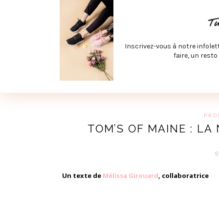
ACCUEIL
SPÉCIAL RENTRÉE
SPÉCIAL ÉTÉ
ACTIV
T
LECTURE ET FILMS
PRODUITS À DÉCOUVRIR
ART & D
Inscrivez-vous à notre infolet
JOINDRE MEVE ET CIE | COLLABORATIONS & MÉDIAS
faire, un resto
UN BLO
PRO
TOM’S OF MAINE : LA
Un texte de
Mélissa Girouard
, collaboratrice