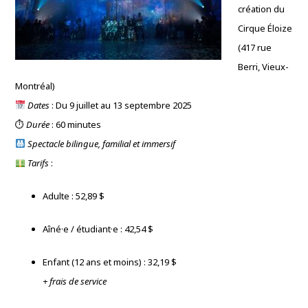
création du
Cirque Éloize
(417 rue
Berri, Vieux-
Montréal)
Dates
: Du 9 juillet au 13 septembre 2025
⏱
Durée
: 60 minutes
Spectacle bilingue, familial et immersif
Tarifs
:
Adulte : 52,89 $
Aîné·e / étudiant·e : 42,54 $
Enfant (12 ans et moins) : 32,19 $
+ frais de service