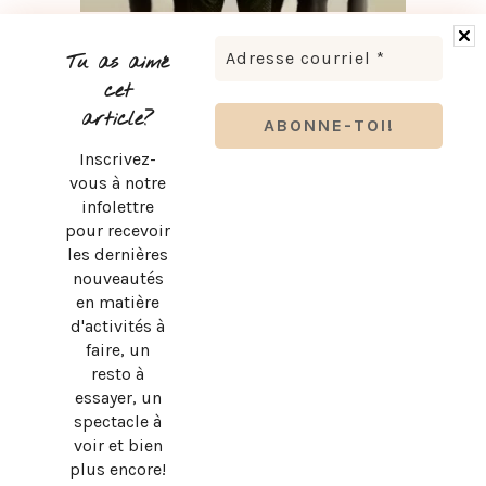
BRUNO PELLETIER 3 ET MOI : UN SPECTACLE À VOIR AU
QUÉBEC
Tu as aimé
cet
article?
Inscrivez-
vous à notre
infolettre
pour recevoir
les dernières
nouveautés
en matière
d'activités à
faire, un
resto à
essayer, un
spectacle à
SUBWAY QUÉBEC : LE RETOUR OFFICIEL DU PAIN PLAT
voir et bien
ORIGINAL!
plus encore!