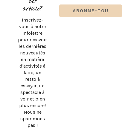
cet
article?
Inscrivez-
vous à notre
infolettre
pour recevoir
les dernières
nouveautés
en matière
d'activités à
faire, un
resto à
essayer, un
spectacle à
LUDOVICK BOURGEOIS PRÉSENTE KARAOKÉ 90 EN
voir et bien
TOURNÉE
plus encore!
Nous ne
spammons
pas !
DESIGN BY
SKYANDSTARS.CO