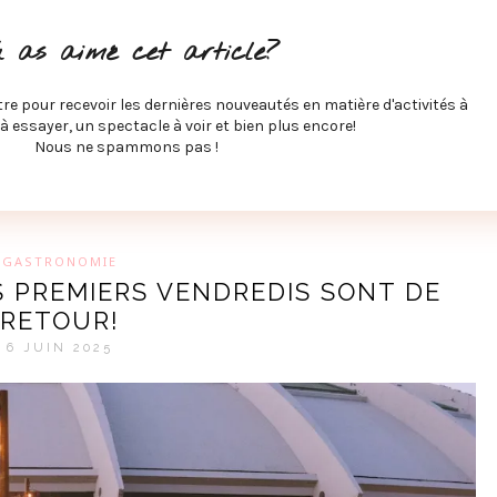
ITÉS À FAIRE
SPECTACLES À VOIR
MUSIQUE
GAST
u as aimé cet article?
ÉCO
SPORTS ET MIEUX-ÊTRE
À PROPOS
COLLABORA
MEVE ET CIE
tre pour recevoir les dernières nouveautés en matière d'activités à
 à essayer, un spectacle à voir et bien plus encore!
Nous ne spammons pas !
GUE SUR LES DERNIÈRES TENDANCES PAR MARIE-EVE L
GASTRONOMIE
ES PREMIERS VENDREDIS SONT DE
RETOUR!
6 JUIN 2025