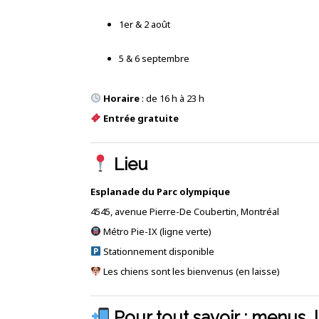
1er & 2 août
5 & 6 septembre
Horaire
: de 16 h à 23 h
Entrée gratuite
Lieu
Esplanade du Parc olympique
4545, avenue Pierre-De Coubertin, Montréal
Métro Pie-IX (ligne verte)
Stationnement disponible
Les chiens sont les bienvenus (en laisse)
Pour tout savoir : menus,