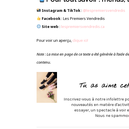
Instagram & TikTok
:
@lespremiersvendredis
Facebook
: Les Premiers Vendredis
Site web
:
lespremiersvendredis.ca
Pour voir un aperçu,
clique ici!
Note : La mise en page de ce texte a été générée à l’aide de l’
contenu.
Tu as aimé cet
Inscrivez-vous à notre infolettre po
nouveautés en matière d'activité
essayer, un spectacle à voir e
Nous ne spammon