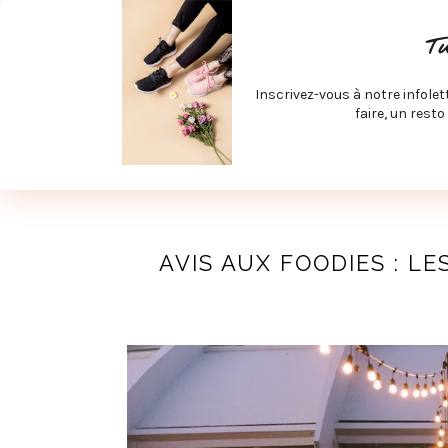
ACCUEIL
SPÉCIAL RENTRÉE
SPÉCIAL ÉTÉ
ACTIV
T
LECTURE ET FILMS
PRODUITS À DÉCOUVRIR
ART & D
Inscrivez-vous à notre infolet
JOINDRE MEVE ET CIE | COLLABORATIONS & MÉDIAS
faire, un resto
UN BLO
AVIS AUX FOODIES : L