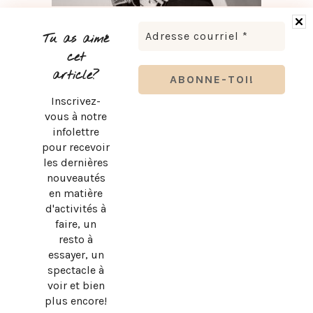
LUDOVICK BOURGEOIS PRÉSENTE KARAOKÉ 90 EN
TOURNÉE
Tu as aimé
cet
article?
Inscrivez-
vous à notre
infolettre
pour recevoir
les dernières
nouveautés
en matière
d'activités à
faire, un
resto à
essayer, un
spectacle à
BRUNO PELLETIER 3 ET MOI : UN SPECTACLE À VOIR AU
voir et bien
QUÉBEC
plus encore!