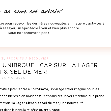
ITÉS À FAIRE
SPECTACLES À VOIR
MUSIQUE
GAST
u as aimé cet article?
ÉCO
SPORTS ET MIEUX-ÊTRE
À PROPOS
COLLABORA
MEVE ET CIE
tre pour recevoir les dernières nouveautés en matière d'activités à
 à essayer, un spectacle à voir et bien plus encore!
Nous ne spammons pas !
GUE SUR LES DERNIÈRES TENDANCES PAR MARIE-EVE L
IE
,
PRODUITS À DÉCOUVRIR
 UNIBROUE : CAP SUR LA LAGER
 & SEL DE MER!
25 MAI 2025
vite à jeter l’ancre à
Port-Favor
, un village côtier imaginé pour les
et de bières bien brassées! C’est dans cet univers maritime que prend
réation : la
Lager Citron et Sel de mer
, une nouveauté
crit dans la populaire série
Autre Chose
.