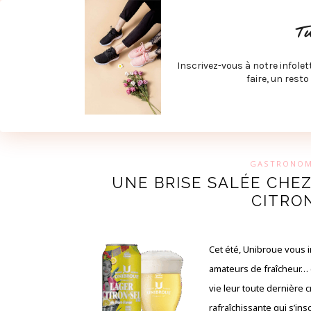
ACCUEIL
SPÉCIAL RENTRÉE
SPÉCIAL ÉTÉ
ACTIV
T
LECTURE ET FILMS
PRODUITS À DÉCOUVRIR
ART & D
Inscrivez-vous à notre infolet
JOINDRE MEVE ET CIE | COLLABORATIONS & MÉDIAS
faire, un resto
UN BLO
GASTRONOM
UNE BRISE SALÉE CHEZ
CITRON
Cet été, Unibroue vous in
amateurs de fraîcheur… 
vie leur toute dernière c
rafraîchissante qui s’ins