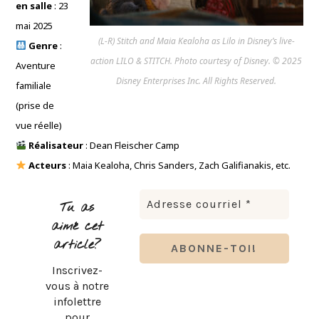
en salle
: 23
mai 2025
(L-R) Stitch and Maia Kealoha as Lilo in Disney’s live-
Genre
:
action LILO & STITCH. Photo courtesy of Disney. © 2025
Aventure
Disney Enterprises Inc. All Rights Reserved.
familiale
(prise de
vue réelle)
Réalisateur
: Dean Fleischer Camp
Acteurs
: Maia Kealoha, Chris Sanders, Zach Galifianakis, etc.
Tu as
aimé cet
article?
Inscrivez-
vous à notre
infolettre
pour