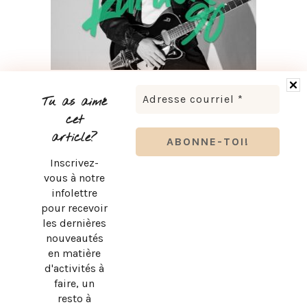
LUDOVICK BOURGEOIS PRÉSENTE KARAOKÉ 90 EN
TOURNÉE
Tu as aimé
cet
article?
Inscrivez-
vous à notre
infolettre
pour recevoir
les dernières
nouveautés
en matière
d'activités à
faire, un
resto à