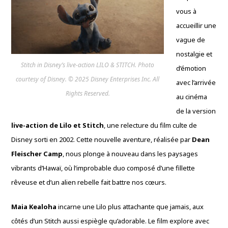
vous à
accueillir une
vague de
nostalgie et
Stitch in Disney’s live-action LILO & STITCH. Photo
d’émotion
courtesy of Disney. © 2025 Disney Enterprises Inc. All
avec l’arrivée
Rights Reserved.
au cinéma
de la version
live-action de Lilo et Stitch
, une relecture du film culte de
Disney sorti en 2002. Cette nouvelle aventure, réalisée par
Dean
Fleischer Camp
, nous plonge à nouveau dans les paysages
vibrants d’Hawaï, où l’improbable duo composé d’une fillette
rêveuse et d’un alien rebelle fait battre nos cœurs.
Maia Kealoha
incarne une Lilo plus attachante que jamais, aux
côtés d’un Stitch aussi espiègle qu’adorable. Le film explore avec