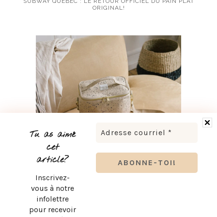
SUBWAY QUÉBEC : LE RETOUR OFFICIEL DU PAIN PLAT
ORIGINAL!
Tu as aimé
cet
article?
Inscrivez-
RENTRÉE SCOLAIRE : LES ESSENTIELS KOZY POUR SON
vous à notre
BUREAU
infolettre
pour recevoir