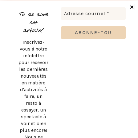
LUDOVICK BOURGEOIS PRÉSENTE KARAOKÉ 90 EN
TOURNÉE
Tu as aimé
cet
article?
Inscrivez-
vous à notre
infolettre
pour recevoir
les dernières
nouveautés
en matière
d'activités à
faire, un
resto à
essayer, un
spectacle à
BRUNO PELLETIER 3 ET MOI : UN SPECTACLE À VOIR AU
voir et bien
QUÉBEC
plus encore!
Nous ne