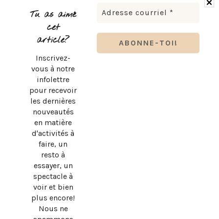
VERRES!
Tu as aimé
cet
article?
Inscrivez-
vous à notre
infolettre
pour recevoir
les dernières
nouveautés
en matière
d'activités à
faire, un
resto à
essayer, un
spectacle à
LUDOVICK BOURGEOIS PRÉSENTE KARAOKÉ 90 EN
voir et bien
TOURNÉE
plus encore!
Nous ne