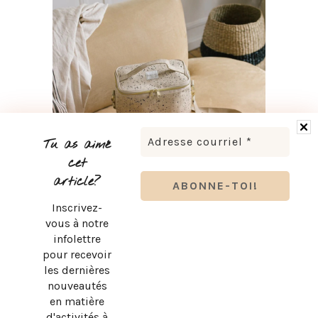
Tu as aimé
cet
article?
Inscrivez-
RENTRÉE SCOLAIRE : LES ESSENTIELS KOZY POUR SON
BUREAU
vous à notre
infolettre
pour recevoir
les dernières
nouveautés
en matière
d'activités à