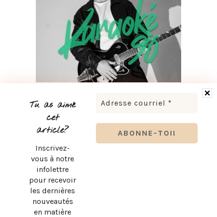
LUDOVICK BOURGEOIS PRÉSENTE KARAOKÉ 90 EN
TOURNÉE
Tu as aimé
cet
article?
Inscrivez-
vous à notre
infolettre
pour recevoir
les dernières
nouveautés
en matière