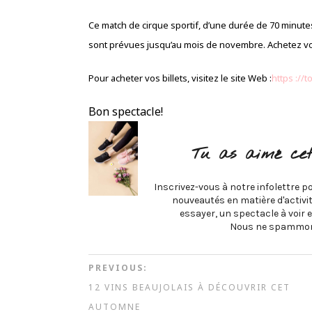
Ce match de cirque sportif, d’une durée de 70 minut
sont prévues jusqu’au mois de novembre. Achetez vos 
Pour acheter vos billets, visitez le site Web :
https
://
Bon spectacle!
Tu as aimé cet
Inscrivez-vous à notre infolettre po
nouveautés en matière d'activité
essayer, un spectacle à voir e
Nous ne spammon
PREVIOUS:
12 VINS BEAUJOLAIS À DÉCOUVRIR CET
AUTOMNE