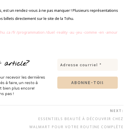
es, est un rendez-vous à ne pas manquer ! Plusieurs représentations
billets directement sur le site de la Tohu.
tohu
.ca
/fr
/programmation
/duel
-reality
-au
-jeu
-comme
-en
-amour
 article?
ur recevoir les dernières
s à faire, un resto à
t bien plus encore!
s pas !
NEXT:
ESSENTIELS BEAUTÉ À DÉCOUVRIR CHEZ
WALMART POUR VOTRE ROUTINE COMPLÈTE