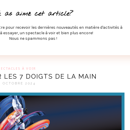
ITÉS À FAIRE
SPECTACLES À VOIR
MUSIQUE
GAST
u as aimé cet article?
ÉCO
SPORTS ET MIEUX-ÊTRE
À PROPOS
COLLABORA
MEVE ET CIE
tre pour recevoir les dernières nouveautés en matière d'activités à
 à essayer, un spectacle à voir et bien plus encore!
Nous ne spammons pas !
GUE SUR LES DERNIÈRES TENDANCES PAR MARIE-EVE L
PECTACLES À VOIR
 LES 7 DOIGTS DE LA MAIN
0 OCTOBRE 2024