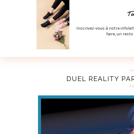
ACCUEIL
SPÉCIAL RENTRÉE
SPÉCIAL ÉTÉ
ACTIV
T
LECTURE ET FILMS
PRODUITS À DÉCOUVRIR
ART & D
Inscrivez-vous à notre infolet
JOINDRE MEVE ET CIE | COLLABORATIONS & MÉDIAS
faire, un resto
UN BLO
S
DUEL REALITY PAR
2