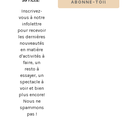
article?
Inscrivez-
vous à notre
infolettre
pour recevoir
les dernières
nouveautés
en matière
d'activités à
faire, un
resto à
essayer, un
spectacle à
SUBWAY QUÉBEC : LE RETOUR OFFICIEL DU PAIN PLAT
voir et bien
ORIGINAL!
plus encore!
Nous ne
spammons
pas !
DESIGN BY
SKYANDSTARS.CO
COPYRIGHT © 2026 · MEVE ET CIE, TOUS DROITS
RÉSERVÉS