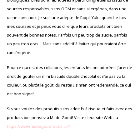
biologiques. Elles sont fabriquées à partir d’ingrédients issus de
sources responsables, sans OGM et sans allergènes, dans une
usine sans noix. Je suis une adepte de l’appli Yuka quand je fais
mes courses et je peux vous dire que leurs produits ont bien
souvent de bonnes notes. Parfois un peu trop de sucre, parfois
un peu trop gras… Mais sans additif à éviter qui pourraient être
cancérigène.
Pour ce qui est des collations, les enfants les ont adorées! J’ai eu le
droit de goûter un mini biscuits double chocolat et n’ai pas vu la
couleur, ou plutôt le goût, du reste! Ils m’en ont redemandé, ce qui
est bon signe!
Si vous voulez des produits sans additifs à risque et faits avec des
produits bio, pensez à Made Good! Visitez leur site Web au
https://www.madegoodfoods.ca/fr